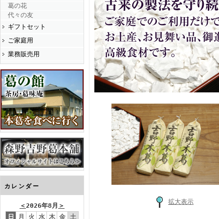
葛の花
代々の友
ギフトセット
ご家庭用
業務販売用
カレンダー
拡大表示
＜
2026年8月
＞
日
月
火
水
木
金
土