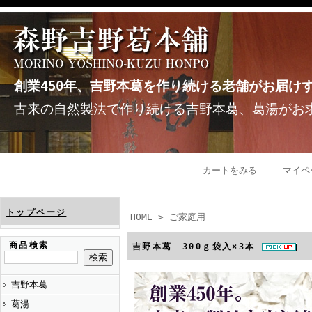
創業450年、吉野本葛を作り続ける老舗がお届け
古来の自然製法で作り続ける吉野本葛、葛湯がお
カートをみる
｜
マイペ
トップページ
HOME
>
ご家庭用
商品検索
吉野本葛 300ｇ袋入×3本
吉野本葛
葛湯