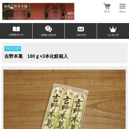
森野吉野葛本舗
オンラインショップ
PICK UP
吉野本葛 180ｇ×3本化粧箱入