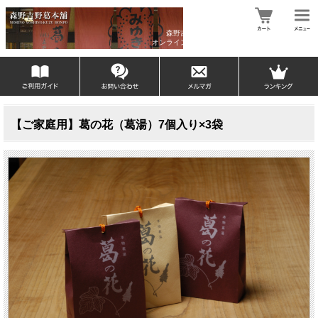
森野吉野葛本舗
オンラインショップ
【ご家庭用】葛の花（葛湯）7個入り×3袋